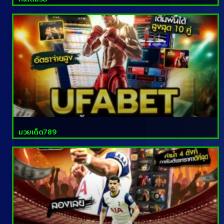
มวยเด็ด789