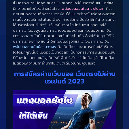
เป็นอย่างมากเมื่อคุณสมัครเป็นสมาชิกและใช้บริการกับแบบที่ดีและ
มีความน่าเชื่อถืออย่างเว็บไซต์
พนันบอลออนไลน์ ระดับโลก
ที่จะ
ตอบสนองความต้องการของผู้คนได้เป็นอย่างดีในเรื่องของการที่
คุณนั้นจะใช้บริการได้โดยเพียงแค่คนสมัครเป็นสมาชิกก็สามารถที่จะ
ใช้บริการได้ทันทีแล้วกับเว็บพนันออนไลน์ที่รับพนันทุกคนจะใช้
บริการได้ในปัจจุบันนี้ในการแทงบอลออนไลน์ที่คุณต้องการ เว็บ
แทงบอลออนไลน์มีมากมายและเว็บที่จะเป็นตัวเลือกให้กับคุณได้ใช้
บริการเราอยากจะแนะนำให้คุณนั้นได้รู้จักและได้ใช้บริการกับเว็บ
พนันบอลออนไลน์ครบวงจร
คือเว็บที่ควรจะสามารถที่จะใช้บริการ
ได้โดยที่คุณนั้นจะไม่ต้องเป็นกังวลจะเป็นกิจกรรมการพนันออนไลน์
ที่นักพนันทุกคนจะเข้าสู่เว็บไซต์เพื่อใช้บริการได้ในปัจจุบันนี้โดยที่จะ
ไม่ต้องมีความยากลำบากไม่ได้นิดเดียวไปกับคูณสนใจ
การสมัครผ่านเว็บบอล เว็บตรงไม่ผ่าน
เอเย่นต์ 2023