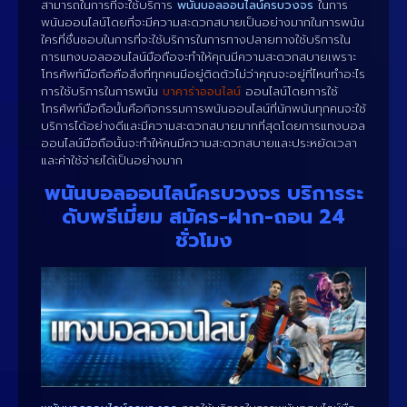
สามารถในการที่จะใช้บริการ
พนันบอลออนไลน์ครบวงจร
ในการ
พนันออนไลน์โดยที่จะมีความสะดวกสบายเป็นอย่างมากในการพนัน
ใครที่ชื่นชอบในการที่จะใช้บริการในการทางปลายทางใช้บริการใน
การแทงบอลออนไลน์มือถือจะทำให้คุณมีความสะดวกสบายเพราะ
โทรศัพท์มือถือคือสิ่งที่ทุกคนมีอยู่ติดตัวไม่ว่าคุณจะอยู่ที่ไหนทำอะไร
การใช้บริการในการพนัน
บาคาร่าออนไลน์
ออนไลน์โดยการใช้
โทรศัพท์มือถือนั้นคือกิจกรรมการพนันออนไลน์ที่นักพนันทุกคนจะใช้
บริการได้อย่างดีและมีความสะดวกสบายมากที่สุดโดยการแทงบอล
ออนไลน์มือถือนั้นจะทำให้คนมีความสะดวกสบายและประหยัดเวลา
และค่าใช้จ่ายได้เป็นอย่างมาก
พนันบอลออนไลน์ครบวงจร บริการระ
ดับพรีเมี่ยม สมัคร-ฝาก-ถอน 24
ชั่วโมง