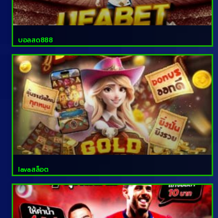
บอลสด888
lavaสล็อต