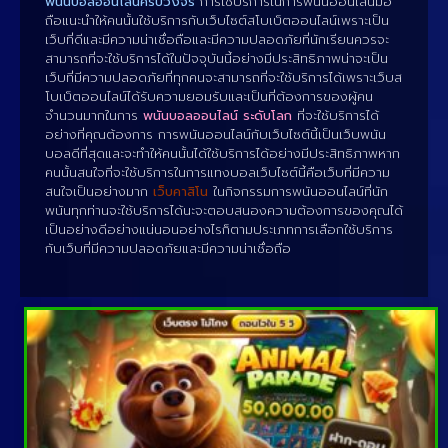
พนันบอลออนไลน์ครบวงจร
การใช้บริการในการพนันออนไลน์มือ
ถือแนะนำให้คนนั้นใช้บริการกับเว็บไซต์สโบเบ็ตออนไลน์เพราะเป็น
เว็บที่ดีและมีความน่าเชื่อถือและมีความปลอดภัยที่นักเรียนควรจะ
สามารถที่จะใช้บริการได้ในปัจจุบันนี้อย่างมีประสิทธิภาพน่าจะเป็น
เว็บที่มีความปลอดภัยที่ทุกคนจะสามารถที่จะใช้บริการได้เพราะเว็บส
โบเบ็ตออนไลน์ได้รับความยอมรับและเป็นที่ต้องการของผู้คน
จำนวนมากในการ
พนันบอลออนไลน์ ระดับโลก
ที่จะใช้บริการได้
อย่างที่คุณต้องการ การพนันออนไลน์กับเว็บไซต์นี้เป็นเว็บพนัน
บอลดีที่สุดและจะทำให้คนนั้นได้ใช้บริการได้อย่างมีประสิทธิภาพหาก
คนนั้นสนใจที่จะใช้บริการในการแทงบอลเว็บไซต์นี้คือเว็บที่มีความ
สนใจเป็นอย่างมาก
เว็บคาสิโน
ในกิจกรรมการพนันออนไลน์ที่นัก
พนันทุกท่านจะใช้บริการได้นะจะตอบสนองความต้องการของคุณได้
เป็นอย่างดีอย่างแน่นอนอย่างไรก็ตามประเภทการเลือกใช้บริการ
กับเว็บที่มีความปลอดภัยและมีความน่าเชื่อถือ