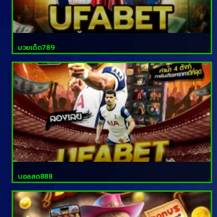
มวยเด็ด789
บอลสด888