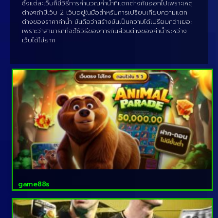
ซึ่งแต่ละเว็บก็มีวิธีการคำนวณค่าน้ำที่แตกต่างกันออกไปเพราะเหตุ
ต่างๆถ้ามีเว็บ 2 เว็บอยู่ในมือสำหรับการเปรียบเทียบความแตก
ต่างของราคาค่าน้ำ มันถือว่าสร้างมันเป็นความได้เปรียบกว่าเยอะ
เพราะว่าสามารถที่จะใช้วิธีของการกินส่วนต่างของค่าน้ำระหว่าง
เว็บได้ไม่ยาก
game88s