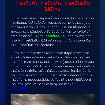
การเดิมพัน ทำเงินง่าย จ่ายเงินจริง
ไม่มีโกง
เมื่อเลือกเล่นด้วยจำนวนคู่บอลที่มากกว่า มันก็เป็นการลดช่องทาง
ที่ชนะให้ลดลงไปอีก เมื่อเลือกพนันด้วยช่องทางที่มีจำนวนคู่บอลที่
ยิ่งต่ำลง มันก็ย่อมเป็นความเสี่ยงด้วยเหมือนกัน เมื่อเลือกใช้เว็บ
แทงบอล เอามาเป็นตัวช่วย ซึ่งเป็นตัวเลือกในการวางเดิมพันที่
สร้างโอกาสที่ดีขึ้นมา
แทงบอลสเต็ปออนไลน์
ที่คุณสามารถเลือก
เอามาได้กำไรให้เกิดขึ้นมาได้สำหรับการลงทุน เลือกเอาบอลคู่ใดมา
ทำเงินให้เกิดขึ้นมา การเลือกเล่นลงไป
เมื่อสามารถเลือกช่องทางต่างๆได้อย่างดี ในทุกๆช่องทางที่คุณ
ลงทุนไป มันก็ย่อมเป็นช่องทางสำหรับ การที่สร้างผลกำไรให้เกิด
ขึ้นมาได้ในแต่ละตัวเลือกพวกนั้น แค่เพียงรู้จักปรับเปลี่ยนการพนัน
ให้น่าสนใจ บางเวลาก็เป็นการเลือกลงทุนด้วยช่องทางที่ดี ซึ่งก็นับ
ว่าสร้างโอกาสที่ดีให้เกิดขึ้นมาได้ในส่วนของบอลในแต่ละคู่นั้น มัน
ย่อมมีความแตกต่างกันออกไป การที่เลือกเอาบอลตัวเลือกใดมา
ทำเงินกับการแทงบอลสเต็ปนั้น มันถือว่ามีความยากไม่ใช่น้อย ถ้า
หากมีความรู้ความสามารถในการจัดคู่บอล ทางเข้า
เว็บพนัน
ออนไลน์369