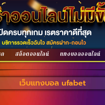
รก
สล็อตออนไลน์
แทงบอลออนไลน์
เว็บแทงบอล ufabet