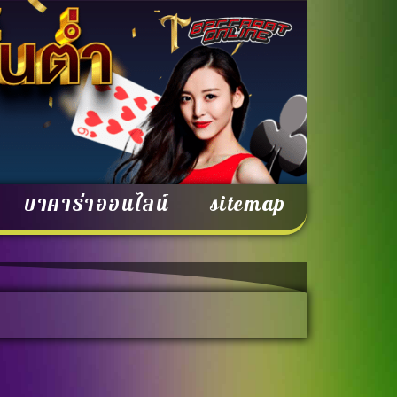
บาคาร่าออนไลน์
sitemap