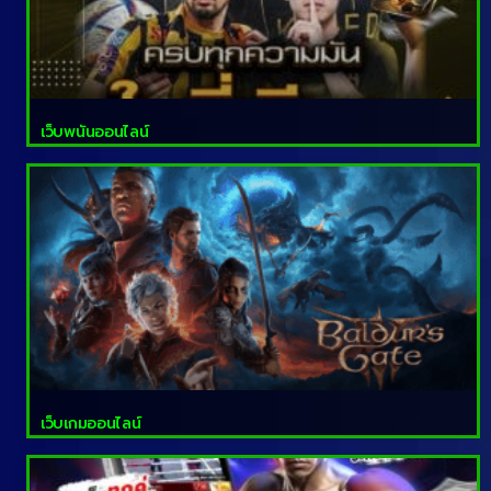
เว็บพนันออนไลน์
เว็บเกมออนไลน์