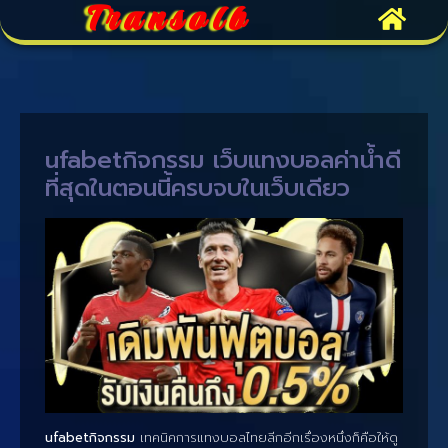
Transolb
ufabetกิจกรรม เว็บแทงบอลค่าน้ำดี
ที่สุดในตอนนี้ครบจบในเว็บเดียว
ufabetกิจกรรม
เทคนิคการแทงบอลไทยลีกอีกเรื่องหนึ่งก็คือให้ดู