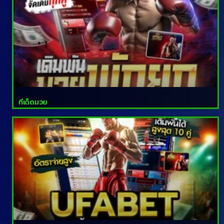
ทีเด็ดมวย